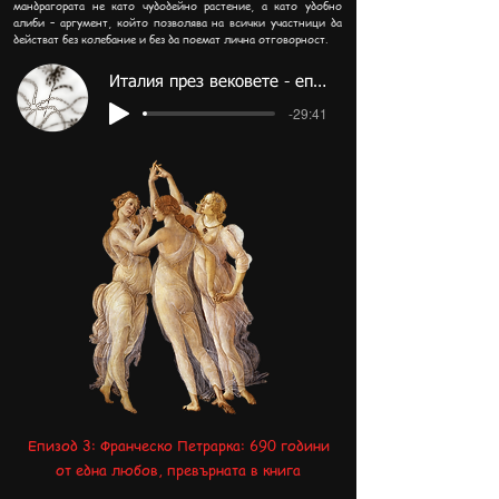
мандрагората не като чудодейно растение, а като удобно
алиби – аргумент, който позволява на всички участници да
действат без колебание и без да поемат лична отговорност.
Италия през вековете - епизод 4
-29:41
Епизод 3: Франческо Петрарка:
690 години
от една любов, превърната в книга