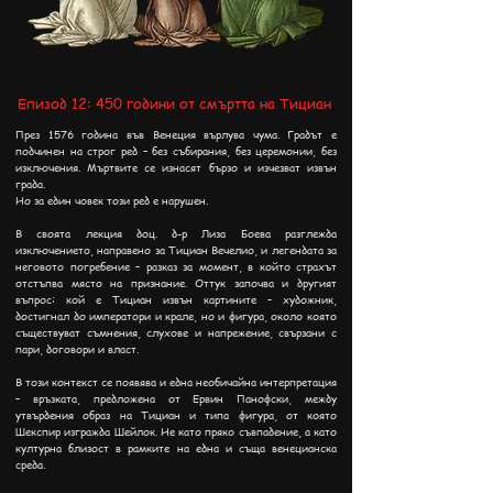
Епизод 12: 450 години от смъртта на Тициан
През 1576 година във Венеция върлува чума. Градът е
подчинен на строг ред – без събирания, без церемонии, без
изключения. Мъртвите се изнасят бързо и изчезват извън
града.
Но за един човек този ред е нарушен.
В своята лекция доц. д-р Лиза Боева разглежда
изключението, направено за Тициан Вечелио, и легендата за
неговото погребение – разказ за момент, в който страхът
отстъпва място на признание. Оттук започва и другият
въпрос: кой е Тициан извън картините – художник,
достигнал до императори и крале, но и фигура, около която
съществуват съмнения, слухове и напрежение, свързани с
пари, договори и власт.
В този контекст се появява и една необичайна интерпретация
– връзката, предложена от Ервин Панофски, между
утвърдения образ на Тициан и типа фигура, от която
Шекспир изгражда Шейлок. Не като пряко съвпадение, а като
културна близост в рамките на една и съща венецианска
среда.