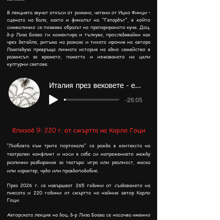
В лекцията звучат откъси от романа, четени от Ицко Финци –
сцената на бала, както и финалът на "Гепардът", в който
символично се появява образът на препарираното куче. Доц.
д-р Лиза Боева ги коментира и тълкува, проследявайки как
чрез детайла, ритъма на разказа и тихата ирония на автора
Лампедуза превръща личната история на едно семейство в
размисъл за времето, паметта и изчезването на цели
културни светове.
Италия през вековете - епизод 10
-26:05
Епизод 9: 220 г. от
смъртта на Карло Гоци
"Любовта към трите портокала" се ражда в контекста на
театрален конфликт и носи в себе си напрежението между
различни разбирания за театъра: игра или реалност, маска
или характер, чудо или правдоподобие.
През 2026 г. се навършват 265 години от създаването на
пиесата и 220 години от смъртта на нейния автор Карло
Гоци.
Авторската лекция на доц. д-р Лиза Боева се насочва именно