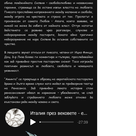
обича ловджийката Силвия – свободолюбива и независима
героиня, стремяща се да остане извън властта на любовта.
Пиесата проследява напрежението между желание и свобода,
между играта на чувствата и страха от тях. Прологът е
произнесен от самата Любов – Amore, която заявява, че
никой не може да избяга от нейната власт. Оттук нататък
действието се развива чрез разговори, слухове и
недоразумения между пастирите, докато едно трагично
недоразумение не кара Силвия да осъзнае собствените си
чувства.
В лекцията звучат откъси от пиесата, четени от Ицко Финци.
Доц. д-р Лиза Боева ги коментира и тълкува, проследявайки
как зад привидно простия пасторален сюжет Тасо изгражда
поетичен размисъл за любовта, свободата и човешката
уязвимост.
"Аминта" се превръща в образец на европейската пасторална
драма и дълго време служи като модел за придворния театър
на Ренесанса. Зад привидно леката история стои
ренесансовият идеал за хармония – убеждението, че след
заблудата и страданието любовта може отново да
възстанови реда между човека и света.
Италия през вековете - епизод 11
-27:39