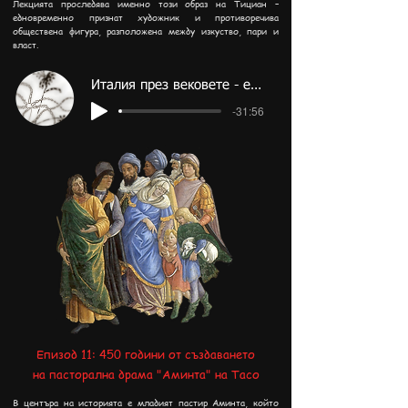
Лекцията проследява именно този образ на Тициан –
едновременно признат художник и противоречива
обществена фигура, разположена между изкуство, пари и
власт.
Италия през вековете - епизод 12
-31:56
Епизод 11: 450 години от създаването
на пасторална драма "Аминта" на Тасо
В центъра на историята е младият пастир Аминта, който