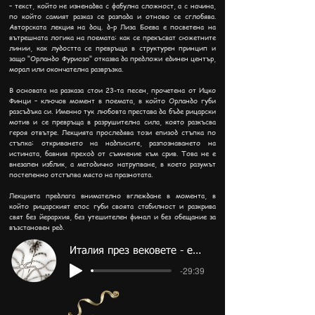
– текст, който не изненадва с фабулна сложност, а с начина,
по който самият разказ се разпада и отново се сглобява.
Авторската лекция на доц. д-р Лиза Боева е посветена на
вътрешната логика на поемата: как се прекъсват сюжетните
линии, как лудостта се превръща в структурен принцип и
защо "Орландо Фуриозо" отказва да предложи единен център,
морал или окончателна развръзка.
В основата на разказа стои 23-та песен, прочетена от Ицко
Финци – ключов момент в поемата, в който Орландо губи
разсъдъка си. Именно тук любовта престава да бъде рицарски
мотив и се превръща в разрушителна сила, която разкъсва
героя отвътре. Лекцията проследява този епизод стъпка по
стъпка: откриването на надписите, разпознаването на
истината, бавния преход от съмнение към срив. Това не е
внезапен изблик, а методично натрупване, в което разумът
постепенно отстъпва място на празнотата.
Лекцията предлага внимателно вглеждане в момента, в
който рицарският епос губи своята стабилност и разкрива
свят без йерархия, без утешителен финал и без обещание за
възстановен ред.
Италия през вековете - епизод 5
-29:39