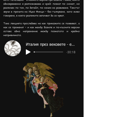
едновременно е разпознаваем и чужд: познат по сюжет, но
различен по тон, по детайл, по начин на развиване. Текстът
звучи в прочита на Ицко Финци – без тълкуване, като живо
говорене, в което разликите започват да се чуват.
Така лекцията проследява не как приказките се появяват, а
как се променят – и как между Базиле и по-късните версии
остава едно напрежение между познатото и крайно
непривичното.
Италия през вековете - епизод 7
-30:18