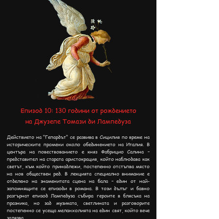
Епизод 10: 130 години от рождението
на Джузепе Томази ди Лампедуза
Действието на "Гепардът" се развива в Сицилия по време на
историческите промени около обединението на Италия. В
центъра на повествованието е княз Фабрицио Салина –
представител на старата аристокрация, който наблюдава как
светът, към който принадлежи, постепенно отстъпва място
на нов обществен ред. В лекцията специално внимание е
отделено на знаменитата сцена на бала – един от най-
запомнящите се епизоди в романа. В този дълъг и бавно
разгърнат епизод Лампедуза събира героите в блясъка на
празника, но зад музиката, светлината и разговорите
постепенно се усеща меланхолията на един свят, който вече
залязва.