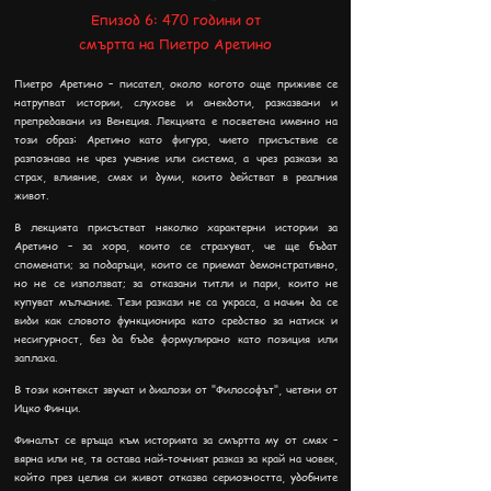
Епизод 6: 470 години от
смъртта на Пиетро Аретино
Пиетро Аретино – писател, около когото още приживе се
натрупват истории, слухове и анекдоти, разказвани и
препредавани из Венеция. Лекцията е посветена именно на
този образ: Аретино като фигура, чието присъствие се
разпознава не чрез учение или система, а чрез разкази за
страх, влияние, смях и думи, които действат в реалния
живот.
В лекцията присъстват няколко характерни истории за
Аретино – за хора, които се страхуват, че ще бъдат
споменати; за подаръци, които се приемат демонстративно,
но не се използват; за отказани титли и пари, които не
купува
т мълчание. Тези разкази не са украса, а начин да се
види как словото функционира като средство за натиск и
несигурност, без да бъде формулирано като позиция или
заплаха.
В този контекст звучат и диалози от "Философът", четени от
Ицко Финци.
Финалът се връща към историята за смъртта му от смях –
вярна или не, тя остава най-точният разказ за край на човек,
който през целия си живот отказва сериозността, удобните