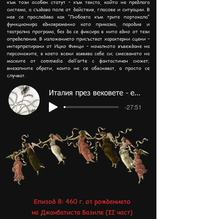
към този особен статут – към текста, който не предлага
система, а създава поле от действия, гласове и ситуации. В
нея се проследява как "Любовта към трите портокала"
функционира едновременно като приказка, пародия и
театрална програма, без да се фиксира в нито едно от тези
определения.​ В изложението присъстват характерни сцени –
интерпретирани от Ицко Финци – началното въвеждане на
персонажите, в което всеки заявява себе си; смесването на
маските от commedia dell’arte с фантастичен сюжет;
внезапните обрати, които не се обясняват, а просто се
случват.
Италия през вековете - епизод 9
-27:51
Епизод 8: 460 г. от рождението
на Джанбатиста Базиле (II част)