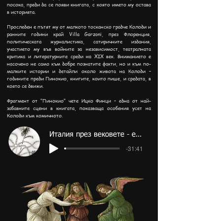
посока, преди да се появи книгата, с която името му остава
в историята.
Проследен е пътят му от малкото тосканско градче Колоди и
ранните години край Villa Garzoni, през Флоренция,
политическата журналистика, сатиричните издания,
участието му във войните за независимост, театралната
критика и литературните среди на XIX век. Вниманието е
насочено не само към добре познатите факти, но и към по-
малките истории и детайли около живота на Колоди –
годините преди Пинокио, книгите, които пише, и средата, в
която се движи.
Фрагмент от "Пинокио" чете Ицко Финци – една от най-
забавните сцени в книгата, показваща особения усет на
Колоди към комичното.
Италия през вековете - епизод 13
-31:41