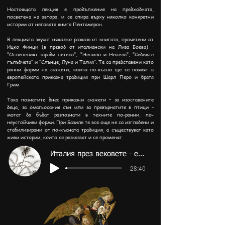
Настоящата лекция е продължение на предходната,
посветена на автора, и се спира върху няколко конкретни
истории от неговата книга Пентамерон.
В лекцията звучат няколко разказа от книгата, прочетени от
Ицко Финци (в превод от италиански на Лиза Боева) –
"Ослепелият заради петела", "Ненило и Ненела", "Седемте
гълъбчета" и "Слънце, Луна и Талия". Те са представени като
ранни форми на сюжети, които по-късно ще се появят в
европейската приказна традиция при Шарл Перо и братя
Грим.
Така познатите днес приказни сюжети – за изоставените
деца, за омагьосания сън или за превърнатите в птици –
могат да бъдат разпознати в техните по-ранни, по-
неустойчиви форми. При Базиле те все още не са изгладени и
стабилизирани от по-късната традиция, а съществуват като
живи истории, които се разказват и се променят.
Италия през вековете - епизод 8
-28:40