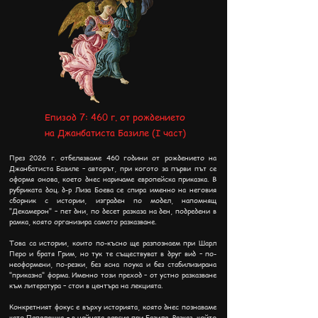
Епизод 7: 460 г. от рождението
на Джанбатиста Базиле (I част)
През 2026 г. отбелязваме 460 години от рождението на
Джанбатиста Базиле – авторът, при когото за първи път се
оформя онова, което днес наричаме европейска приказка. В
рубриката доц. д-р Лиза Боева се спира именно на неговия
сборник с истории, изграден по модел, напомнящ
"Декамерон" – пет дни, по десет разказа на ден, подредени в
рамка, която организира самото разказване.
Това са истории, които по-късно ще разпознаем при Шарл
Перо и братя Грим, но тук те съществуват в друг вид – по-
неоформени, по-резки, без ясна поука и без стабилизирана
"приказна" форма. Именно този преход – от устно разказване
към литература – стои в центъра на лекцията.
Конкретният фокус е върху историята, която днес познаваме
като Пепеляшка – в нейната версия при Базиле. Разказ, който