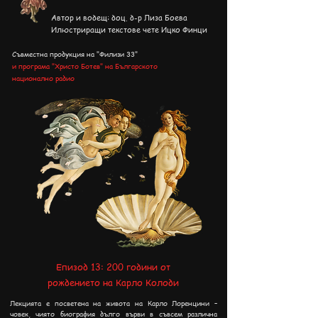
Автор и водещ: доц. д-р Лиза Боева
Илюстриращи текстове чете Ицко Финци
Съвместна продукция на "Филизи 33"
и програма "Христо Ботев" на
Българското
национално радио
Епизод 13: 200 години от
рождението на Карло Колоди
Лекцията е посветена на живота на Карло Лоренцини –
човек, чиято биография дълго върви в съвсем различна