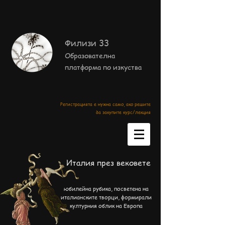
Филизи 33
Образователна
платформа по изкуства
Регистрацията е нужна само, ако решите
да закупите курс/лекция
Италия през вековете
юбилейна рубика, посветена на
италианските творци, формирали
културния облик на Европа