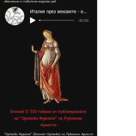
обяснения и стабилния морален ред.
Италия през вековете - епизод 6
-30:00
Епизод 5: 510 години от публикуването
на "Орландо Фуриозо" на Лудовико
Ариосто
"Орландо Фуриозо" (Бесният Орландо) на Лудовико Ариосто