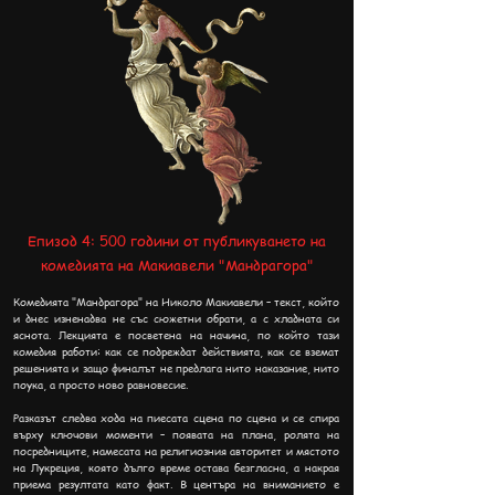
Епизод 4: 500 години от публикуването
на
комедията на Макиавели "Мандрагора"
Комедията "Мандрагора" на Николо Макиавели – текст, който
и днес изненадва не със сюжетни обрати, а с хладната си
яснота. Лекцията е посветена на начина, по който тази
комедия работи: как се подреждат действията, как се вземат
решенията и защо финалът не предлага нито наказание, нито
поука, а просто ново равновесие.
Разказът следва хода на пиесата сцена по сцена и се спира
върху ключови моменти – появата на плана, ролята на
посредниците, намесата на религиозния авторитет и мястото
на Лукреция, която дълго време остава безгласна, а накрая
приема резултата като факт. В центъра на вниманието е