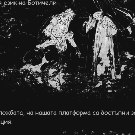
я език на Ботичели
ожбата, на нашата платформа са достъпни з
ция.