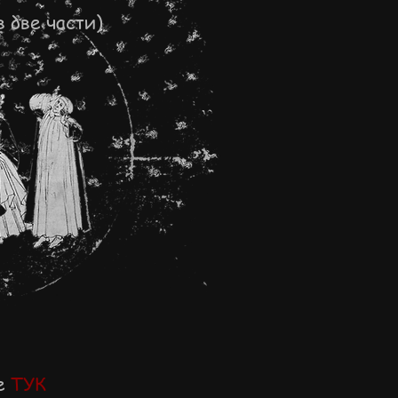
 две части)
те
ТУК