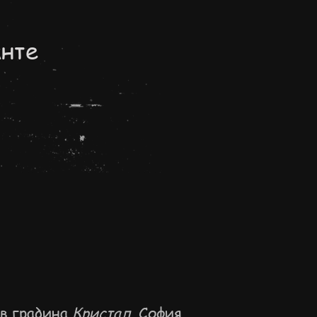
нте
 в градина
Кристал
, София