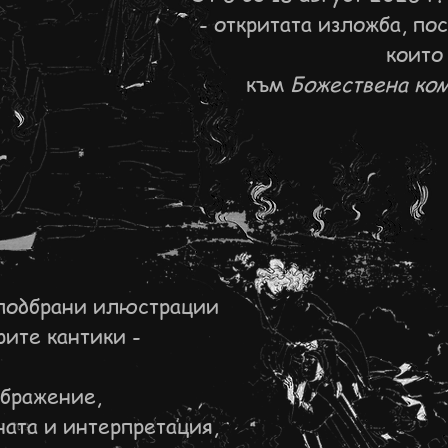
-
откритата изложба,
пос
които
към
Божествена ко
 подбрани илюстрации
рите кантики -
ображение,
ната и интерпретация,