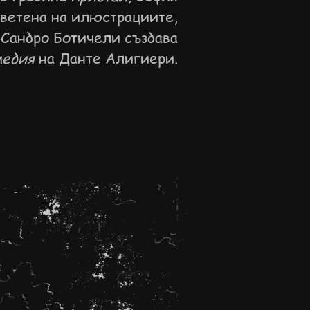
ветена на илюстрациите,
 Сандро Ботичели създава
медия
на Данте Алигиери.