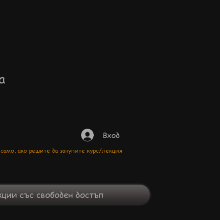
а
Вход
 само, ако решите да закупите курс/лекция
ции със свободен достъп