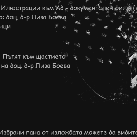
 Илюстрации към Ад - документален филм (в
: доц. д-р Лиза Боева
инци
 Пътят към щастието
на доц. д-р Лиза Боева
Избрани пана от изложбата можете да види