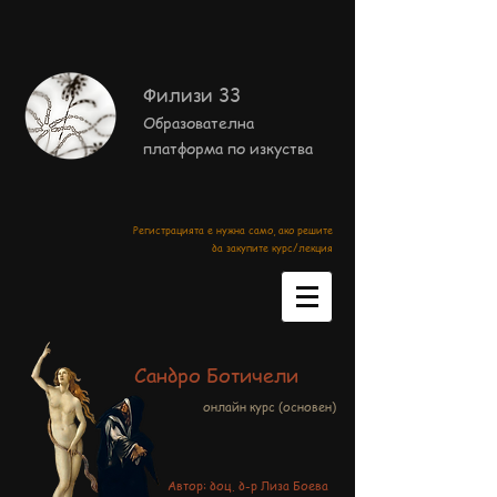
Филизи 33
Образователна
платформа по изкуства
Регистрацията е нужна само, ако решите
да закупите курс/лекция
Сандро Ботичели
онлайн курс (основен)
Автор: доц. д-р Лиза Боева