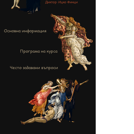
Диктор: Ицко Финци
Основна информация
Програма на курса
Често задавани въпроси