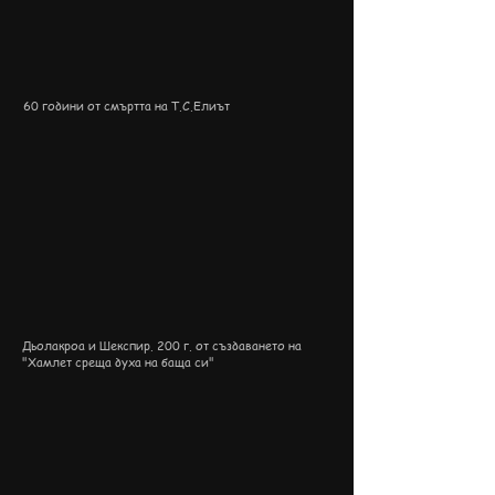
60 години от смъртта на Т.С.Елиът
Дьолакроа и Шекспир. 200 г. от създаването на
"Хамлет среща духа на баща си"​