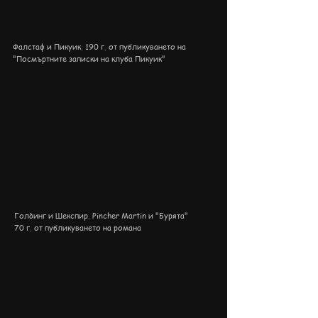
Фалстаф и Пикуик. 190 г. от публикуването на
"Посмъртните записки на клуба Пикуик"
Голдинг и Шекспир. Pincher Martin и "Бурята"
70 г. от публикуването на романа