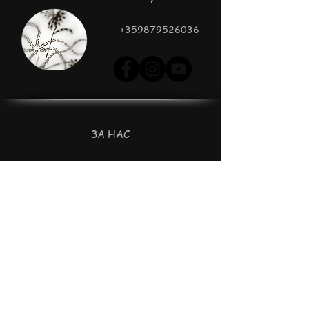
+359879526036
ЗА НАС
MATILDA FINZI