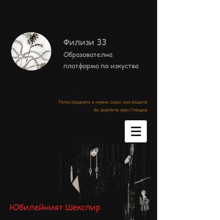
Филизи 33
Образователна
платформа по изкуства
Регистрацията е нужна само, ако решите
да закупите курс/лекция
Юбилейният Шекспир