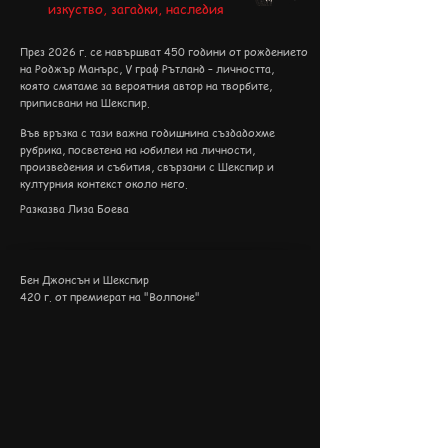
изкуство, загадки, наследия
През 2026 г. се навършват 450 години от рождението
на Роджър Манърс, V граф Рътланд – личността,
която смятаме за вероятния автор на творбите,
приписвани на Шекспир.
Във връзка с тази важна годишнина създадохме
рубрика, посветена на юбилеи на личности,
произведения и събития, свързани с Шекспир и
културния контекст около него.
Разказва Лиза Боева​
Бен Джонсън и Шекспир
420 г. от премиерат на "Волпоне"