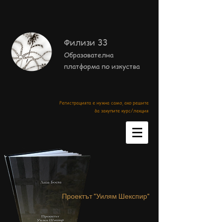
Филизи 33
Образователна
платформа по изкуства
Регистрацията е нужна само, ако решите
да закупите курс/лекция
Проектът "Уилям Шекспир"