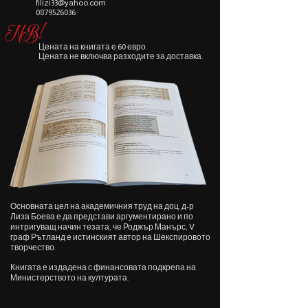
filizi33@yahoo.com
0879526036
NB!
Цената на книгата е 60 евро.
Цената не включва разходите за доставка.
Основната цел на академичния труд на доц. д-р
Лиза Боева е да представи аргументирано и по
интригуващ начин тезата, че Роджър Манърс, V
граф Рътланд е истинският автор на Шекспировото
творчество.
Книгата е издадена с финансовата подкрепа на
Министерството на културата.