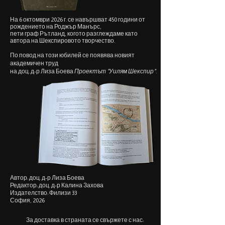
На 6 октомври 2026 г. се навършват 450 години от
рождението на Роджър Манърс,
пети граф Рътланд, когото разглеждаме като
автора на Шекспировото творчество.
По повод на този юбилей се появява новият
академичен труд
на доц. д-р Лиза Боева
Проектът "Уилям Шекспир"
.
Автор: доц. д-р Лиза Боева
Редактор: доц. д-р Калина Захова
Издателство: Филизи 33
София, 2026
За доставка в страната се свържете с нас: