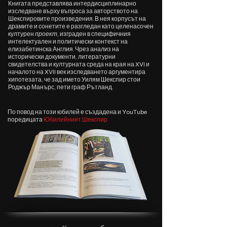
Книгата представлява интердисциплинарно
изследване върху въпроса за авторството на
Шекспировите произведения. В нея корпусът на
драмите и сонетите е разгледан като целенасочен
културен
проект
, изграден в специфичния
интелектуален и политически контекст на
елизабетинска Англия. Чрез анализ на
исторически документи, литературни
свидетелства и културната среда на края на XVI и
началото на XVII век изследването аргументира
хипотезата, че зад името Уилям Шекспир стои
Роджър Манърс, пети граф Рътланд.
По повод на този юбилей е създадена и YouTube
поредицата
Юбилейният Шекспир