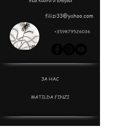
към Книги и албуми
filizi33@yahoo.com
+359879526036
ЗА НАС
MATILDA FINZI