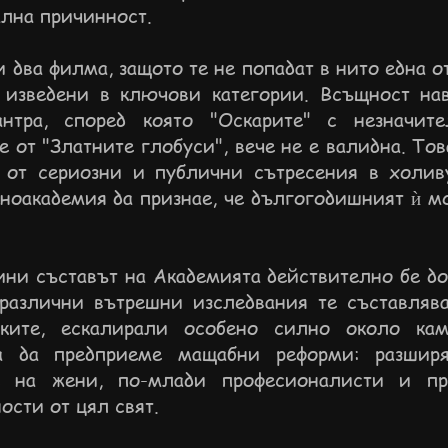
ална причинност.
 два филма, защото те не попадат в нито една от
 изведени в ключови категории. Всъщност на
антра, според която "Оскарите" с незначите
 от "Златните глобуси", вече не е валидна. Тов
 от сериозни и публични сътресения в холиву
ноакадемия да признае, че дългогодишният ѝ мо
дини съставът на Академията действително бе д
различни вътрешни изследвания те съставляв
иките, ескалирали особено силно около кам
а да предприеме мащабни реформи: разширя
е на жени, по-млади професионалисти и пр
ости от цял свят.