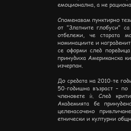
емоционална, а не рацион
Споменавам пунктирно тези
от "Златните глобуси" са
отбележи, че старата м
номинациите и наградените
се оформи след поредица
принудиха Американска ки
изчерпан.
До средата на 2010-те го
50-годишна възраст – по 
членовете ѝ. След крит
Академията бе принуден
целенасочено привличан
етнически и културни общн