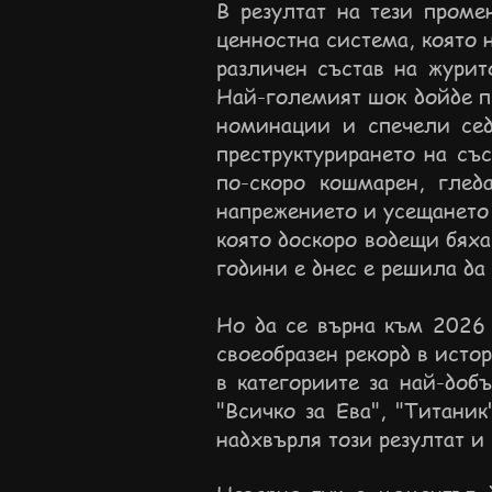
В резултат на тези проме
ценностна система, която 
различен състав на журит
Най-големият шок дойде пр
номинации и спечели сед
преструктурирането на съ
по-скоро кошмарен, глед
напрежението и усещането 
която доскоро водещи бяха
години е днес е решила да
Но да се върна към 2026 
своеобразен рекорд в ист
в категориите за най-доб
"Всичко за Ева", "Титани
надхвърля този резултат и 