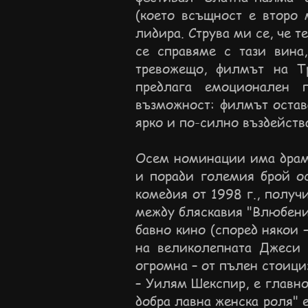
(което всъщност е второ 
лидира. Струва ми се, че т
се справяме с тази вина,
тревожещо, филмът на Тр
предлага емоционален п
възможност: филмът остава
ярко и по-силно въздейств
Осем номинации има драма
и поради големия брой о
комедия от 1998 г., получ
между бляскавия "Влюбени
бавно кино (според някои –
на великолепната Джеси Б
огромна – от пълен стоици
– Уилям Шекспир, е главно
добра лавна женска роля" 