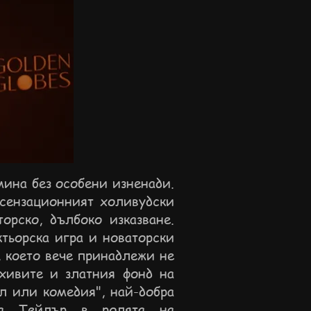
мина без особени изненади.
-сензационният холивудски
орско, дълбоко изказване.
тьорска игра и новаторски
, което вече принадлежи не
рхивите и златния фонд на
л или комедия", най-добра
на Тейлър в ролята на