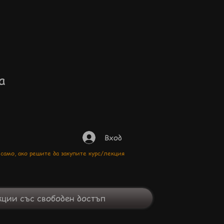
а
Вход
 само, ако решите да закупите курс/лекция
ции със свободен достъп