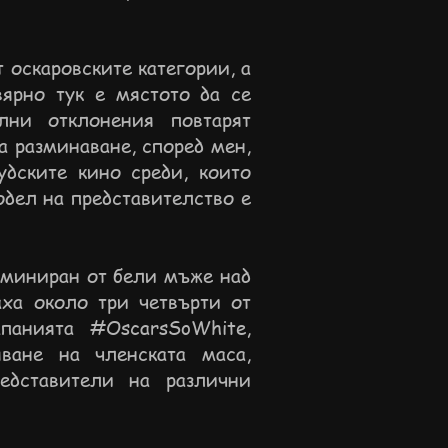
 оскаровските категории, а
вярно тук е мястото да се
лни отклонения повтарят
а разминаване, според мен,
дските кино среди, които
дел на представителство е
оминиран от бели мъже над
аха около три четвърти от
панията #OscarsSoWhite,
ване на членската маса,
едставители на различни