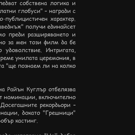
ледват собствена логика и
латни глобуси" – награди с
о-публицистичен характер.
наведнъж" получи единайсет
мо преди разширяването и
но за мен този филм да бе
 удоволствие. Интригата,
време унилата церемония, в
та "ще познаем ли на колко
на Райън Куглър отбелязва
ет номинации, включително
 Досегашните рекордьори –
инации, докато "Грешници"
добър кастинг.