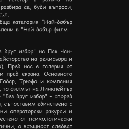
разбира се, буди въпроси,
къл.
бща категория "Най-добър
елени в "Най-добър филм -
з друг избор" на Пак Чан-
айсторство на режисьора и
). Пред нас е галерия от
ни пред екрана. Основното
 Годар, Трюфо и компания
т, то филмът на Линклейтър
 "Без друг избор" – според
и, съпоставим единствено с
йни операторски ракурси и
естено от психологически
гични, а всъщност следват