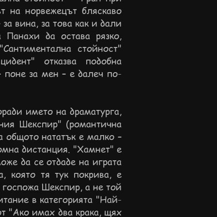
ът на норвежецът бляскаво
за вина, за това как и дали
а Панахи да остава рязко,
"Сантиментална стойност"
цидент" отказва подобна
 поне за мен – е далеч по-
ради името на драматурга,
ния Шекспир" (романтична
а общото нататък е малко –
мна дистанция. "Хамнет" е
може да се отдаде на играта
, която тя тук покрива, е
 госпожа Шекспир, а не той
итание в категорията "Най-
т "Ако имах два крака, щях