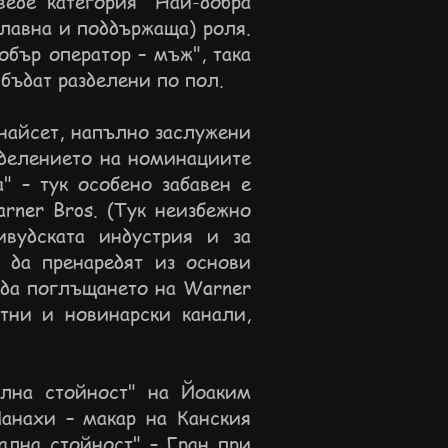
веде категория "Най-добра
главна и поддържаща) роля.
обър оператор – мъж", така
 бъдат разделени по пол.
инайсет, напълно заслужени
еделението на номинациите
" – тук особено забавен е
rner Bros. (Тук неизбежно
вудската индустрия и за
 да пренаредят из основи
ежда поглъщането на Warner
ртни и новинарски канали,
ална стойност" на Йоаким
анахи – макар на Канския
ална стойност" – Гран при