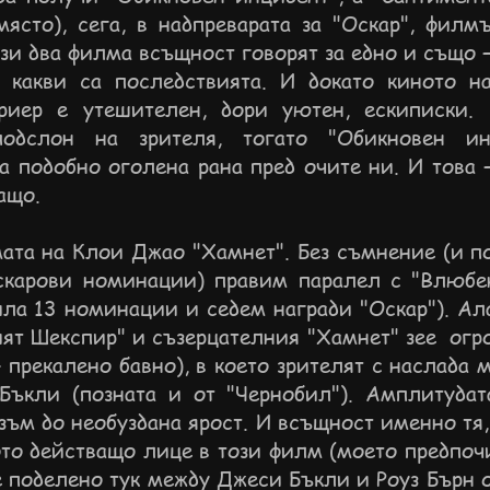
място), сега, в надпреварата за "Оскар", филм
ези два филма всъщност говорят за едно и също – 
 какви са последствията. И докато киното н
иер е утешителен, дори уютен, ескиписки. 
одслон на зрителя, тогато "Обикновен ин
 подобно оголена рана пред очите ни. И това –
ащо.
та на Клои Джао "Хамнет". Без съмнение (и по
скарови номинации) правим паралел с "Влюбе
ила 13 номинации и седем награди "Оскар"). Ал
ят Шекспир" и съзерцателния "Хамнет" зее огро
 прекалено бавно), в което зрителят с наслада 
ъкли (позната и от "Чернобил"). Амплитудата
зъм до необуздана ярост. И всъщност именно тя,
то действащо лице в този филм (моето предпоч
е поделено тук между Джеси Бъкли и Роуз Бърн о