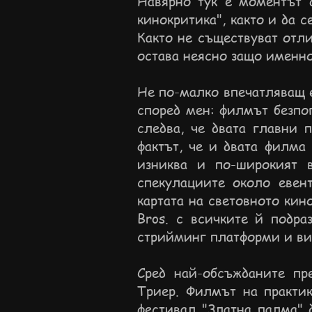
Навярно тук е моментът д
кинокритика", както и да 
Както не съществуват отли
остава неясно защо именно
Не по-малко впечатляващ е
според мен: филмът безпо
следва, че двата главни 
фактът, че и двата филма
изниква и по-широкият 
спекулациите около евен
картата на световното кин
Bros. с всичките й подра
стрийминг платформи и ви
Сред най-обсъжданите пр
Триер. Филмът на практи
фестивал "Златна палма" 