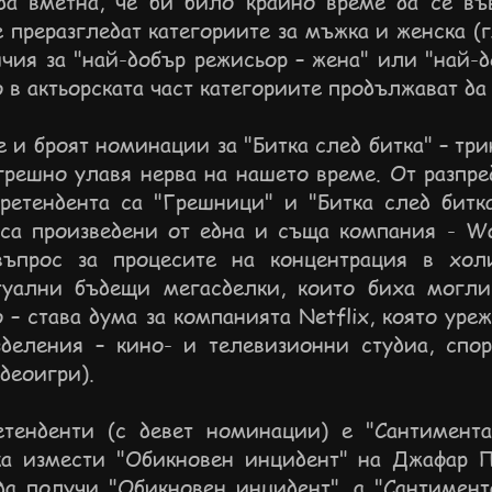
а вметна, че би било крайно време да се въ
се преразгледат категориите за мъжка и женска (
чия за "най-добър режисьор – жена" или "най-д
 в актьорската част категориите продължават да
 и броят номинации за "Битка след битка" – тр
грешно улавя нерва на нашето време. От разпр
претендента са "Грешници" и "Битка след битка
 са произведени от една и съща компания - Wa
въпрос за процесите на концентрация в холи
туални бъдещи мегасделки, които биха могли
о – става дума за компанията Netflix, която ур
зделения – кино- и телевизионни студиа, спо
деоигри).
етенденти (с девет номинации) е "Сантимент
ка измести "Обикновен инцидент" на Джафар П
да получи "Обикновен инцидент", а "Сантимент