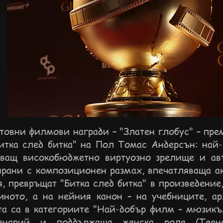
товни филмови награди – "Златен глобус" – пре
итка след битка" на Пол Томас Андерсън: най
ващ високобюджетно виртуозно зрелище и авт
ирани с композиционен размах, впечатляваща ак
 превръщат "Битка след битка" в произведение
иното, а на нейния канон – на учебниците, а
та са в категориите "Най-добър филм – мюзикъ
сценарий и поддържаща женска роля (Тея