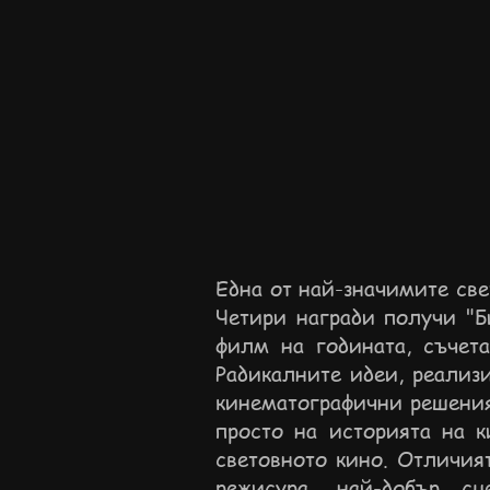
Една от най-значимите све
Четири награди получи "Б
филм на годината, съчета
Радикалните идеи, реализ
кинематографични решения,
просто на историята на к
световното кино. Отличия
режисура, най-добър 