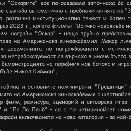
ни "Оскарите" все по-осезаемо започнаха да с
не съвпада автоматично с предпочитанията на "З
о, различна институционална тежест и далеч п
ез 2023 г., когато филмът "Всичко навсякъде 
ем награди "Оскар" – нещо трудно представи
става на Американска киноакадемия. Макар лич
ах церемонията по награждаването с истинско
за непредсказуемост се върнаха в иначе дълго 
 демонстрацията на поредния нов ботокс и игра
 бъде Никол Кидман".
година и основните номинирани. "Грешници" 
орията на Американска киноакадемия с шестнайс
ър филм, режисура, сценарий и актьорска игра.
к" и "Ла-Ла Ленд" – са с по четиринайсет ном
заради включването на нова категория – за най-