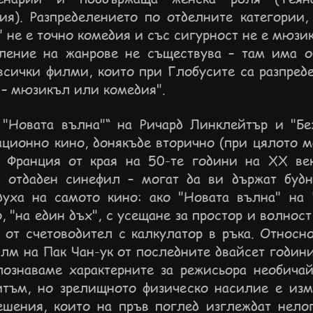
я). Разпределението по отделните категории, 
" не е точно комедия и със сигурност не е мюзи
ление на жанрове не съществува – там има о
всички филми, които при Глобусите са разпред
 – мюзикъл или комедия".
"Новата вълна"“ на Ричард Линклейтър и "Бе
ационно кино, донякъде вторично (при цялото м
Франция от края на 50-те години на XX век
е отдаден синефил – могат да ви държат буд
духа на самото кино: ако "Новата вълна" на
 "на един дъх", с усещане за простор и волнос
от счетоводител с калкулатор в ръка. Относно
лм на Пак Чан-ук от последните двайсет годин
познаваме характерните за режисьора необича
итъм, но зрелищното физическо насилие е изм
шения, които на пръв поглед изглеждат нело