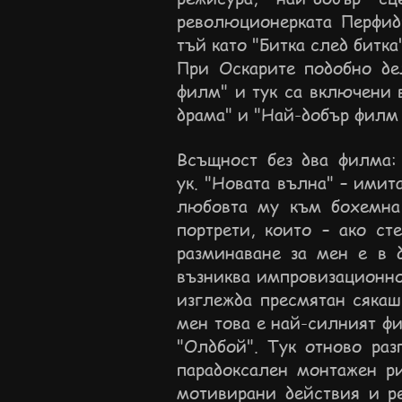
революционерката Перфиди
тъй като "Битка след битка
При Оскарите подобно де
филм" и тук са включени 
драма" и "Най-добър филм
Всъщност без два филма: 
ук.
"Новата вълна" – имит
любовта му към бохемна 
портрети, които – ако ст
разминаване за мен е в 
възниква импровизационно,
изглежда пресмятан сякаш 
мен това е най-силният фи
"Олдбой". Тук отново раз
парадоксален монтажен р
мотивирани действия и ре